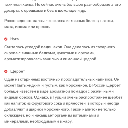
тахинная халва. Но сейчас очень большое разнообразие этого
десерта, с орешками и без, в шоколаде и др.
Разновидность халвы – косхалва из яичных белков, патоки,
мака, изюма или орехов.
Нуга
Считалась усладой падишахов. Она делалась из сахарного
сиропа с яичными белками, цукатами и орехами,
ароматизировалась ванилью и лимонной цедрой.
Щербет
Один из старинных восточных прохладительных напитков. Он
может быть жидким и густым, как мороженое. В России щербет
больше известен в виде ароматной помадки с различными
видами орехов. Однако, в Турции очень распространен щербет
как напиток из фруктового сока и пряностей, в который иногда
добавляют и шарики мороженного. Такой напиток не только
охлаждает, но и насыщает организм витаминами и
минералами, необходимыми в жару.