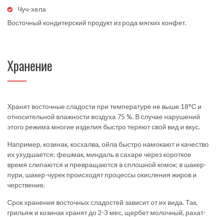
Чуч-хела
Восточный кондитерский продукт из рода мягких конфет.
Хранение
Хранят восточные сладости при температуре не выше 18°С и
относительной влажности воздуха 75 %. В случае нарушений
этого режима многие изделия быстро теряют свой вид и вкус.
Например, козинак, косхалва, ойла быстро намокают и качество
их ухудшается; фешмак, миндаль в сахаре через короткое
время слипаются и превращаются в сплошной комок; в шакер-
пури, шакер-чурек происходят процессы окисления жиров и
черствение.
Срок хранения восточных сладостей зависит от их вида. Так,
грильяж и козинак хранят до 2-3 мес, щербет молочный, рахат-