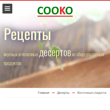
Рецепты
десертов
вкусных и полезных
из общедоступных
да
продуктов
Главная
Десерты
Восточные сладости