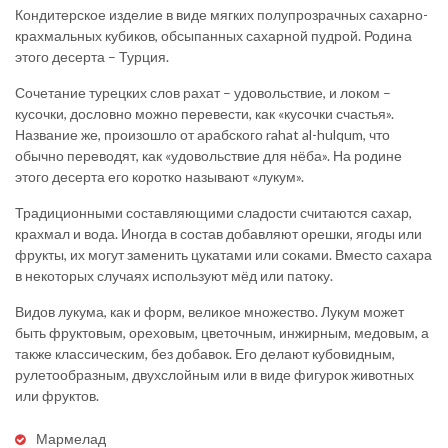
Кондитерское изделие в виде мягких полупрозрачных сахарно-
крахмальных кубиков, обсыпанных сахарной пудрой. Родина
этого десерта – Турция.
Сочетание турецких слов рахат – удовольствие, и локом –
кусочки, дословно можно перевести, как «кусочки счастья».
Название же, произошло от арабского rahat al-hulqum, что
обычно переводят, как «удовольствие для нёба». На родине
этого десерта его коротко называют «лукум».
Традиционными составляющими сладости считаются сахар,
крахмал и вода. Иногда в состав добавляют орешки, ягоды или
фрукты, их могут заменить цукатами или соками. Вместо сахара
в некоторых случаях используют мёд или патоку.
Видов лукума, как и форм, великое множество. Лукум может
быть фруктовым, ореховым, цветочным, инжирным, медовым, а
также классическим, без добавок. Его делают кубовидным,
рулетообразным, двухслойным или в виде фигурок животных
или фруктов.
Мармелад