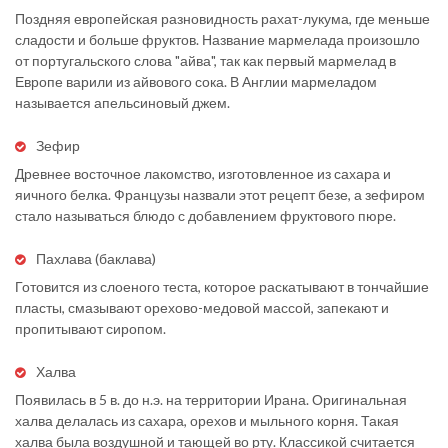
Поздняя европейская разновидность рахат-лукума, где меньше
сладости и больше фруктов. Название мармелада произошло
от португальского слова "айва", так как первый мармелад в
Европе варили из айвового сока. В Англии мармеладом
называется апельсиновый джем.
Зефир
Древнее восточное лакомство, изготовленное из сахара и
яичного белка. Французы назвали этот рецепт безе, а зефиром
стало называться блюдо с добавлением фруктового пюре.
Пахлава (баклава)
Готовится из слоеного теста, которое раскатывают в тончайшие
пласты, смазывают орехово-медовой массой, запекают и
пропитывают сиропом.
Халва
Появилась в 5 в. до н.э. на территории Ирана. Оригинальная
халва делалась из сахара, орехов и мыльного корня. Такая
халва была воздушной и тающей во рту. Классикой считается