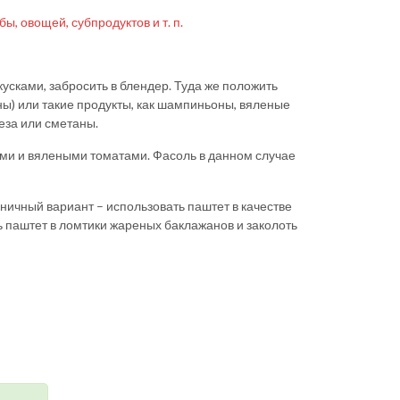
ы, овощей, субпродуктов и т. п.
 кусками, забросить в блендер. Туда же положить
ины) или такие продукты, как шампиньоны, вяленые
еза или сметаны.
вами и вялеными томатами. Фасоль в данном случае
дничный вариант – использовать паштет в качестве
ь паштет в ломтики жареных баклажанов и заколоть