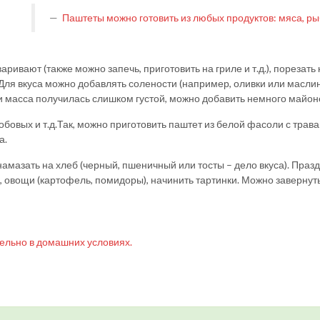
Паштеты можно готовить из любых продуктов: мяса, рыб
аривают (также можно запечь, приготовить на гриле и т.д.), порезать
. Для вкуса можно добавлять солености (например, оливки или масл
сли масса получилась слишком густой, можно добавить немного майон
обовых и т.д.Так, можно приготовить паштет из белой фасоли с тра
а.
амазать на хлеб (черный, пшеничный или тосты – дело вкуса). Праз
, овощи (картофель, помидоры), начинить тартинки. Можно завернут
тельно в домашних условиях.