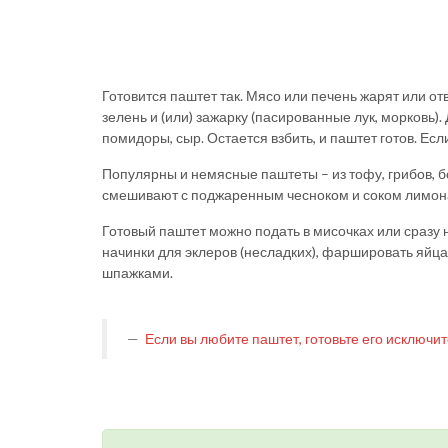
Готовится паштет так. Мясо или печень жарят или отв
зелень и (или) зажарку (пасированные лук, морковь)
помидоры, сыр. Остается взбить, и паштет готов. Е
Популярны и немясные паштеты – из тофу, грибов, б
смешивают с поджаренным чесноком и соком лимон
Готовый паштет можно подать в мисочках или сразу н
начинки для эклеров (несладких), фаршировать яйца
шпажками.
Если вы любите паштет, готовьте его исключи