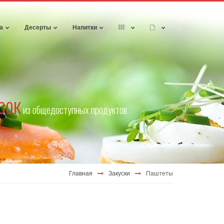
а
Десерты
Напитки
сок
из общедоступных продуктов
Главная
Закуски
Паштеты