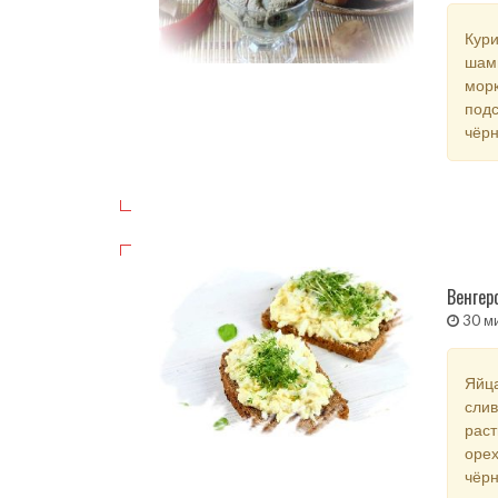
Кури
шамп
морк
подс
чёр
Венгер
30 м
Яйца
слив
раст
орех
чёр