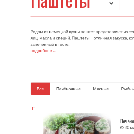
Родом из немецкой кухни паштет представляет из се
яиц, масла и специй. Паштеты – отличная закуска, к
запеченный в тесте.
подробнее ...
Все
Печёночные
Мясные
Рыбн
Печёно
30 м