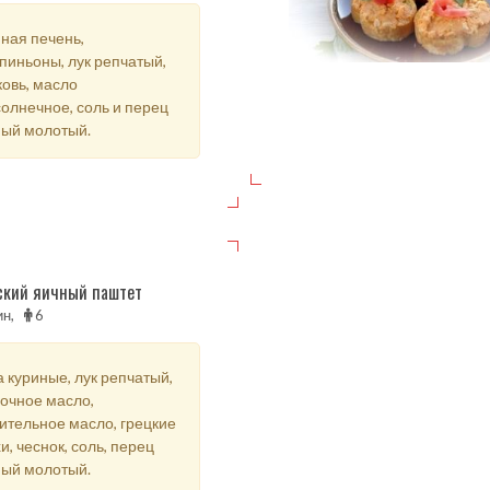
ная печень,
иньоны, лук репчатый,
овь, масло
олнечное, соль и перец
ный молотый.
ский яичный паштет
ин,
6
 куриные, лук репчатый,
очное масло,
ительное масло, грецкие
и, чеснок, соль, перец
ный молотый.