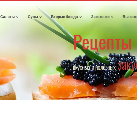
Салаты
Супы
Вторые блюда
Заготовки
Выпечк
Рецепты
заку
вкусных и полезных