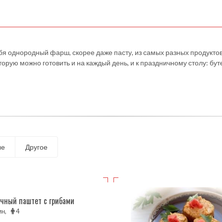
бя однородный фарш, скорее даже пасту, из самых разных продуктов
оторую можно готовить и на каждый день, и к праздничному столу: бу
ые
Другое
чный паштет с грибами
ин,
4