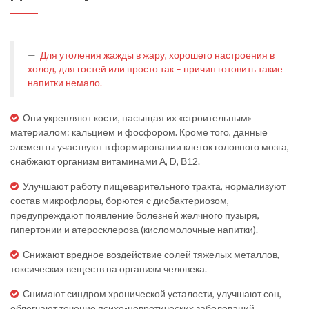
Для утоления жажды в жару, хорошего настроения в
холод, для гостей или просто так – причин готовить такие
напитки немало.
Они укрепляют кости, насыщая их «строительным»
материалом: кальцием и фосфором. Кроме того, данные
элементы участвуют в формировании клеток головного мозга,
снабжают организм витаминами А, D, В12.
Улучшают работу пищеварительного тракта, нормализуют
состав микрофлоры, борются с дисбактериозом,
предупреждают появление болезней желчного пузыря,
гипертонии и атеросклероза (кисломолочные напитки).
Снижают вредное воздействие солей тяжелых металлов,
токсических веществ на организм человека.
Снимают синдром хронической усталости, улучшают сон,
облегчают течение психо-невротических заболеваний.