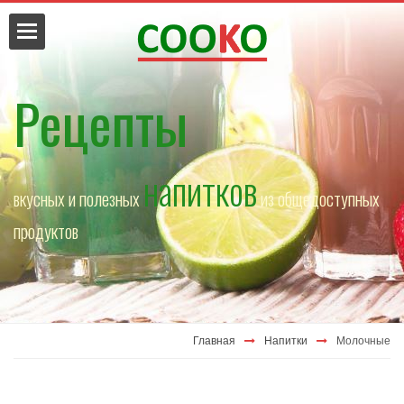
Рецепты
напитков
вкусных и полезных
из общедоступных
да
продуктов
Главная
Напитки
Молочные