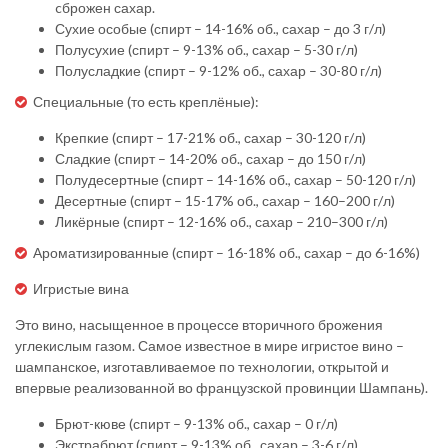
cброжен сахар.
Сухие особые (спирт – 14-16% об., сахар – до 3 г/л)
Полусухие (спирт – 9-13% об., сахар – 5-30 г/л)
Полусладкие (спирт – 9-12% об., сахар – 30-80 г/л)
Специальные (то есть креплёные):
Крепкие (спирт – 17-21% об., сахар – 30-120 г/л)
Сладкие (спирт – 14-20% об., сахар – до 150 г/л)
Полудесертные (спирт – 14-16% об., сахар – 50-120 г/л)
Десертные (спирт – 15-17% об., сахар – 160–200 г/л)
Ликёрные (спирт – 12-16% об., сахар – 210–300 г/л)
Ароматизированные (спирт – 16-18% об., сахар – до 6-16%)
Игристые вина
Это вино, насыщенное в процессе вторичного брожения
углекислым газом. Самое известное в мире игристое вино –
шампанское, изготавливаемое по технологии, открытой и
впервые реализованной во французской провинции Шампань).
Брют-кюве (спирт – 9-13% об., сахар – 0 г/л)
Экстрабрют (спирт – 9-13% об., сахар – 3-6 г/л)