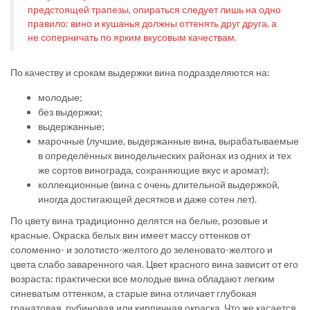
предстоящей трапезы, опираться следует лишь на одно
правило: вино и кушанья должны оттенять друг друга, а
не соперничать по ярким вкусовым качествам.
По качеству и срокам выдержки вина подразделяются на:
молодые;
без выдержки;
выдержанные;
марочные (лучшие, выдержанные вина, вырабатываемые
в определённых винодельческих районах из одних и тех
же сортов винограда, сохраняющие вкус и аромат);
коллекционные (вина с очень длительной выдержкой,
иногда достигающей десятков и даже сотен лет).
По цвету вина традиционно делятся на белые, розовые и
красные. Окраска белых вин имеет массу оттенков от
соломенно- и золотисто-желтого до зеленовато-желтого и
цвета слабо заваренного чая. Цвет красного вина зависит от его
возраста: практически все молодые вина обладают легким
синеватым оттенком, а старые вина отличает глубокая
гранатовая, рубиновая или кирпичная окраска. Что же касается