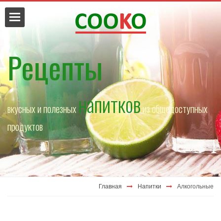
Рецепты
напитков
вкусных и полезных
из общедоступных
да
продуктов
Главная
Напитки
Алкогольные