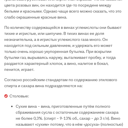
цвета розовых вин, он находится где-то посредине между
белыми и красными. Однако чаще всего можно сказать, что это
слабо окрашенные красные вина.
По количеству содержащейся в винах углекислоты они бывают
тихие и игристые, или шипучие. В тихих винах ее доля
незначительна, а в игристых углекислого газа много. Он
находится под сильным давлением, и удержать его может
только очень хорошо укупоренная бутылка. При вскрытии
бутылки газ, вырываясь наружу, выталкивает пробку, и тогда
раздается характерный хлопок, а вино, налитое в бокал,
пенится, играет.
Согласно российским стандартам по содержанию этилового
спирта и сахара вина подразделяются на:
Столовые:
Сухие вина – вина, приготовленные путём полного
сбраживания сусла с остаточным содержанием сахара
не более 0,3%. (спирт – 9-13% об., сахар – до 3 г/л). Вино
называют «сухим» потому, что в нём «досуха» (полностью)