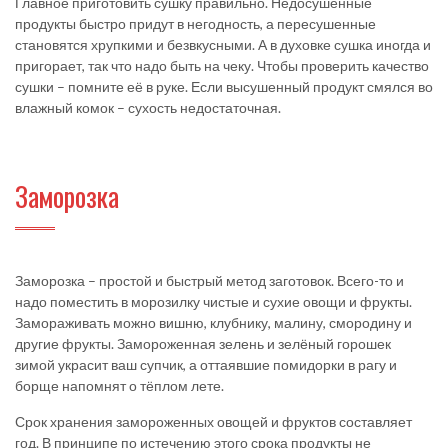
Главное приготовить сушку правильно. Недосушенные
продукты быстро придут в негодность, а пересушенные
становятся хрупкими и безвкусными. А в духовке сушка иногда и
пригорает, так что надо быть на чеку. Чтобы проверить качество
сушки – помните её в руке. Если высушенный продукт смялся во
влажный комок – сухость недостаточная.
Заморозка
Заморозка – простой и быстрый метод заготовок. Всего-то и
надо поместить в морозилку чистые и сухие овощи и фрукты.
Замораживать можно вишню, клубнику, малину, смородину и
другие фрукты. Замороженная зелень и зелёный горошек
зимой украсит ваш супчик, а оттаявшие помидорки в рагу и
борще напомнят о тёплом лете.
Срок хранения замороженных овощей и фруктов составляет
год. В принципе по истечению этого срока продукты не