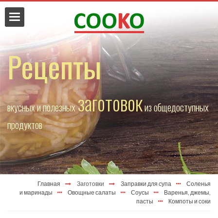
Рецепты
заготовок
вкусных и полезных
из общедоступных
да
продуктов
Главная
Заготовки
Заправки для супа
Соленья
и маринады
Овощные салаты
Соусы
Варенья, джемы,
пасты
Компоты и соки