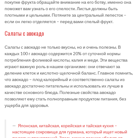
покупке фрукта обращайте внимание на его ботву, именно она
поможет вам узнать о его спелости. Листья должны быть
плотными и цельными. Потяните за центральный лепесток –
если он легко отделяется – перед вами спелый фрукт.
Салаты с авокадо
Салаты с авокадо не только вкусны, но и очень полезны. В
каждых 100 г авокадо содержится 20% от суточной нормы
потребления фолиевой кислоты, калия и меди. Эти вещества
играют важную роль в нашем организме: они отвечают за
деление клеток и кислотно-щелочной баланс. Главное помнить,
что авокадо – плод калорийный и соответственно салаты из
авокадо достаточно питательны и использовать их лучше в
качестве основного блюда. Полезные свойства авокадо
позволяют ему стать полноправным продуктом питания, без
ущерба для здоровья.
Японская, китайская, корейская и тайская кухня –
настоящее сокровище для гурмана, который ищет новый
вкусовых впечатлений. Здесь можно воочию убедиться,