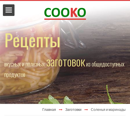
Рецепты
заготовок
вкусных и полезных
из общедоступных
да
продуктов
Главная
Заготовки
Соленья и маринады