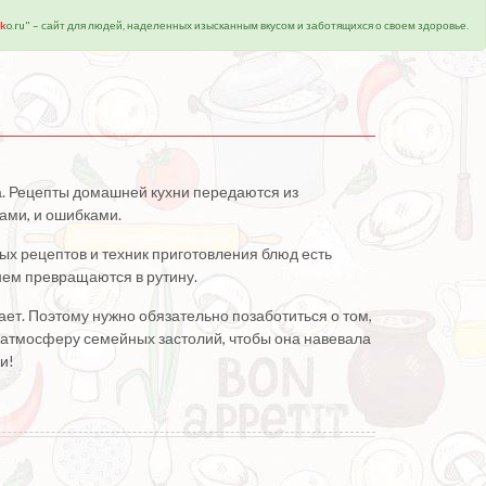
k
o.ru" – сайт для людей, наделенных изысканным вкусом и заботящихся о своем здоровье.
а. Рецепты домашней кухни передаются из
ами, и ошибками.
вых рецептов и техник приготовления блюд есть
нем превращаются в рутину.
тает. Поэтому нужно обязательно позаботиться о том,
 атмосферу семейных застолий, чтобы она навевала
и!