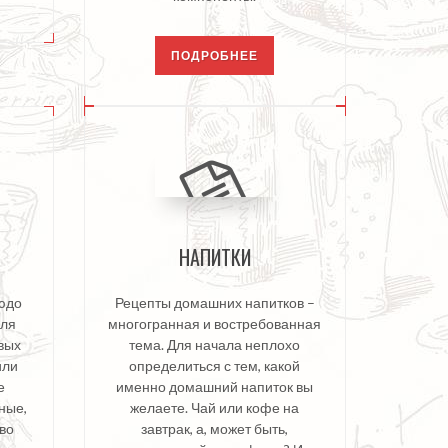
ПОДРОБНЕЕ
НАПИТКИ
людо
Рецепты домашних напитков –
для
многогранная и востребованная
вых
тема. Для начала неплохо
или
определиться с тем, какой
е
именно домашний напиток вы
ные,
желаете. Чай или кофе на
ово
завтрак, а, может быть,