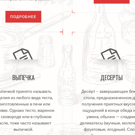
ПОДРОБНЕЕ
ВЫПЕЧКА
ДЕСЕРТЫ
ыпечкой принято называть
Десе́рт – завершающее б
елия из любого вида теста,
стола, предназначенное 
риготовленные в печи или
получения приятных вкусо
овке. Однако тесто, жареное
ощущений в конце обеда 
 сковороде или в глубоком
ужина, обычно — сладки
сле, тоже часто называют
деликатесы (мучные, молоч
выпечкой.
фруктовые, ягодные). Сл