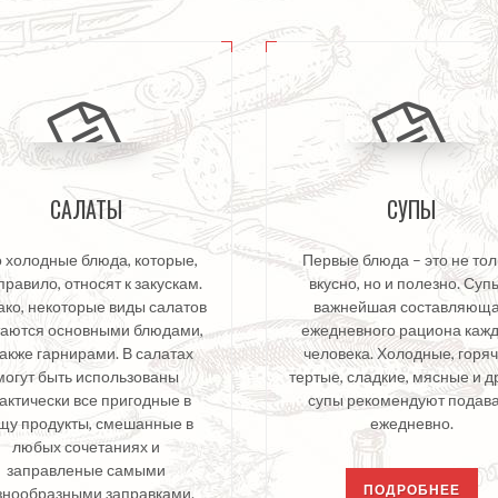
САЛАТЫ
СУПЫ
 холодные блюда, которые,
Первые блюда – это не тол
правило, относят к закускам.
вкусно, но и полезно. Суп
ко, некоторые виды салатов
важнейшая составляющ
таются основными блюдами,
ежедневного рациона кажд
также гарнирами. В салатах
человека. Холодные, горяч
могут быть использованы
тертые, сладкие, мясные и д
актически все пригодные в
супы рекомендуют подав
щу продукты, смешанные в
ежедневно.
любых сочетаниях и
заправленые самыми
ПОДРОБНЕЕ
знообразными заправками.