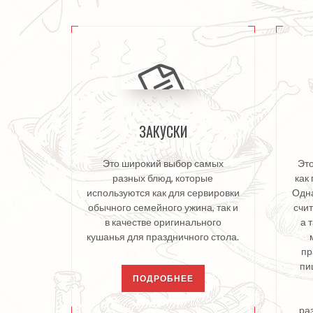
ЗАКУСКИ
Это широкий выбор самых
Это
разных блюд, которые
как 
используются как для сервировки
Одна
обычного семейного ужина, так и
счи
в качестве оригинального
а 
кушанья для праздничного стола.
пр
пи
ПОДРОБНЕЕ
ра