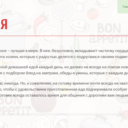
"Coo
ня
ня – лучшая в мире. В нее, безусловно, вкладывают частичку сердц
а хозяек, которые с радостью делятся с подругами и своими подвиг
сной домашней едой каждый день, но далеко не всегда на поиски но
я с подбором блюд на завтраки, обеды и ужины, которые с каждым д
с никогда. Но, к сожалению, на готовку времени почти всегда не хва
о, чтобы с удовольствием приготовленная еда подчеркивала особую
готовки всегда оставалось время для общения с дорогими вам людьм