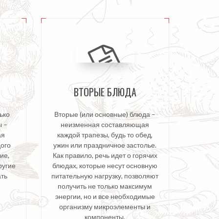
ВТОРЫЕ БЛЮДА
ько
Вторые (или основные) блюда –
ы –
неизменная составляющая
ая
каждой трапезы, будь то обед,
ого
ужин или праздничное застолье.
ие,
Как правило, речь идет о горячих
ругие
блюдах, которые несут основную
ать
питательную нагрузку, позволяют
получить не только максимум
энергии, но и все необходимые
организму микроэлементы и
компоненты.