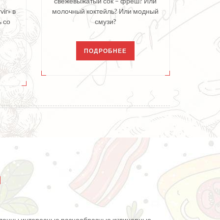
свежевыжатый сок – фреш? Или
ir» в
молочный коктейль? Или модный
ь со
смузи?
ПОДРОБНЕЕ
и
вленны интересные разнообразные кулинарные