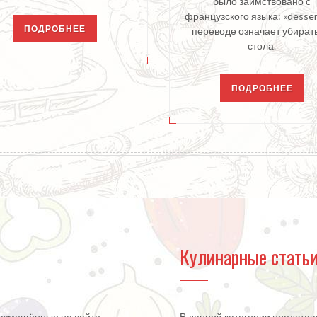
было заимствовано с
французского языка: «desserv
ПОДРОБНЕЕ
переводе означает убират
стола.
ПОДРОБНЕЕ
Кулинарные стать
 размещённые на сайте
В данной категории предста