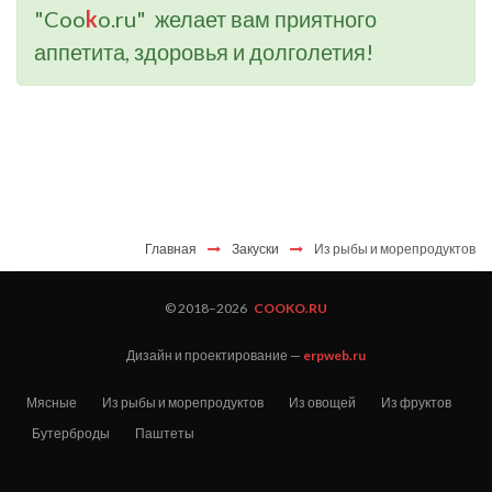
"Coo
k
o.ru" желает вам приятного
аппетита, здоровья и долголетия!
Главная
Закуски
Из рыбы и морепродуктов
© 2018–
2026
COOKO.RU
Дизайн и проектирование —
erpweb.ru
Мясные
Из рыбы и морепродуктов
Из овощей
Из фруктов
Бутерброды
Паштеты