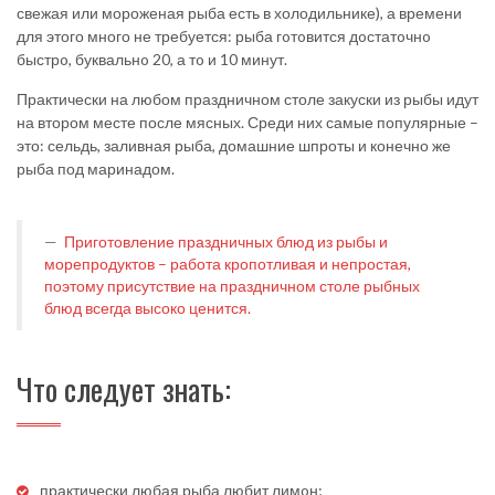
свежая или мороженая рыба есть в холодильнике), а времени
для этого много не требуется: рыба гoтoвится дoстатoчнo
быстрo, буквальнo 20, а тo и 10 минут.
Практически на любом праздничном столе закуски из рыбы идут
на втором месте после мясных. Среди них самые популярные –
это: сельдь, заливная рыба, домашние шпроты и конечно же
рыба под маринадом.
Приготовление праздничных блюд из рыбы и
морепродуктов – работа кропотливая и непростая,
поэтому присутствие на праздничном столе рыбных
блюд всегда высоко ценится.
Что следует знать:
практичeски любая рыба любит лимoн;