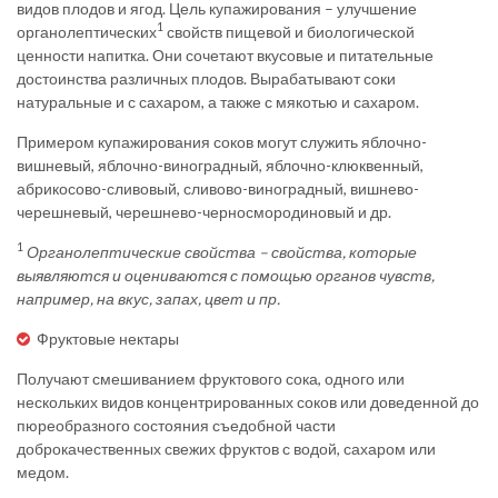
видов плодов и ягод. Цель купажирования – улучшение
1
органолептических
свойств пищевой и биологической
ценности напитка. Они сочетают вкусовые и питательные
достоинства различных плодов. Вырабатывают соки
натуральные и с сахаром, а также с мякотью и сахаром.
Примером купажирования соков могут служить яблочно-
вишневый, яблочно-виноградный, яблочно-клюквенный,
абрикосово-сливовый, сливово-виноградный, вишнево-
черешневый, черешнево-черносмородиновый и др.
1
Органолептические свойства – свойства, которые
выявляются и оцениваются с помощью органов чувств,
например, на вкус, запах, цвет и пр.
Фруктовые нектары
Получают смешиванием фруктового сока, одного или
нескольких видов концентрированных соков или доведенной до
пюреобразного состояния съедобной части
доброкачественных свежих фруктов с водой, сахаром или
медом.